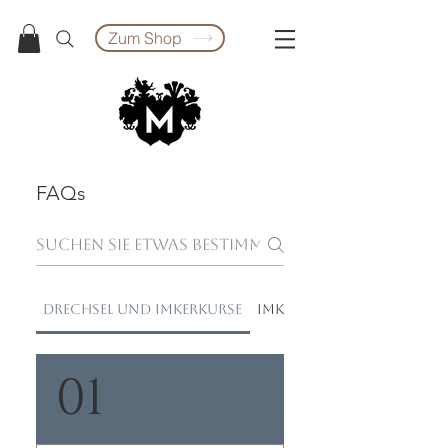
Zum Shop
FAQs
Drechsel und Imkerkurse
Imkerei und Bienenwiss
01