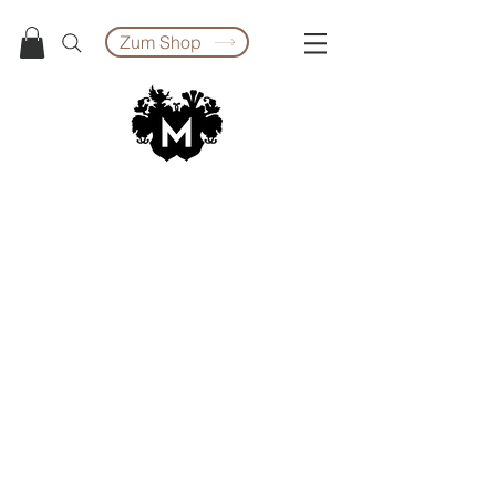
Zum Shop
Impressum:
Anschrift:
Höflingstrasse 6a
8063 Eggersdorf bei Graz
Telefonnummer:
+43 681 208 661 53
E-Mail:
harald.manninger@honiggen
uss.at