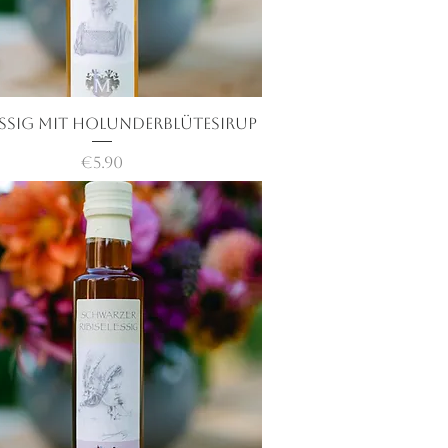
essig mit Holunderblütesirup
快速瀏覽
價格
€5.90