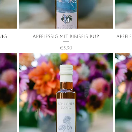
nig
Apfelessig mit Ribiselsirup
快速瀏覽
Apfel
價格
€5.90