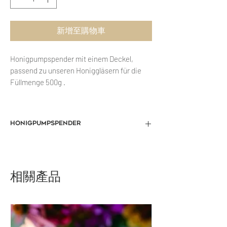
新增至購物車
Honigpumpspender mit einem Deckel,
passend zu unseren Honiggläsern für die
Füllmenge 500g .
Honigpumpspender
Wir stellen Ihnen unseren
Honigpumpspender mit praktischem
Deckel vor, der perfekt auf unsere 500-g-
相關產品
Honiggläser passt. Dieser Pumpspender
ist die perfekte Lösung für die mühelose
und saubere Abgabe von Honig ohne
Schmutz. Die robuste Konstruktion