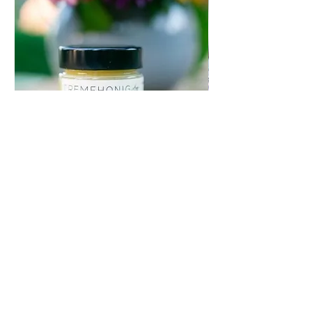
sorgt für eine lange Nutzungsdauer und
macht es zu einer zuverlässigen
Ergänzung Ihrer Küche. Dieser
Honigpumpspender ist einfach zu
bedienen und macht das Portionieren
von Honig zum Kinderspiel, egal ob zum
Kochen, Backen oder einfach zum Süßen
Ihrer Lieblingsgerichte. Verabschieden
Sie sich von klebrigen Honiggläsern und
begrüßen Sie unseren praktischen
Honigpumpspender.
Cremehonig mit
Exkursion in die Ho
Zitronenschalenpulver
價格
€60.00
價格
€8.20