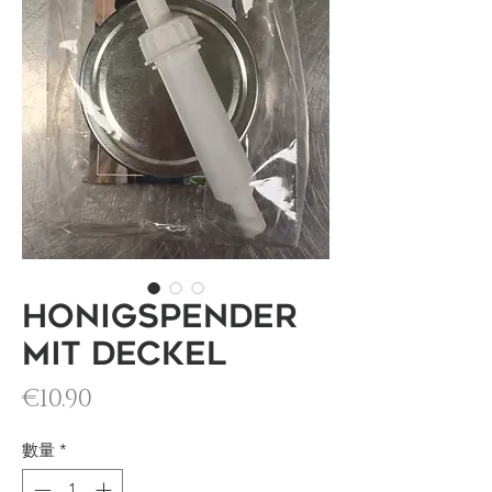
Honigspender
mit Deckel
價格
€10.90
數量
*