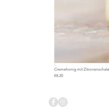
Cremehonig mit Zitronenschale
價格
€8.20