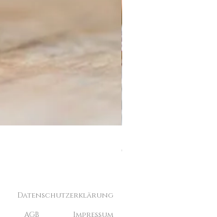
Exkursion in die Honiggen
價格
€60.00
Datenschutzerklärung
AGB
Impressum