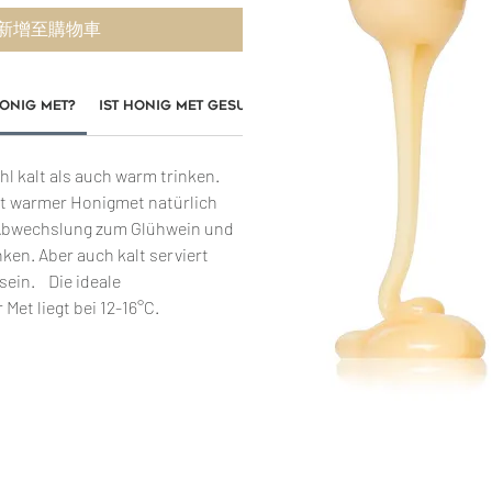
新增至購物車
onig Met?
Ist Honig Met gesund?
hl kalt als auch warm trinken.
st warmer Honigmet natürlich
Abwechslung zum Glühwein und
en. Aber auch kalt serviert
sein. Die ideale
Met liegt bei 12-16°C.