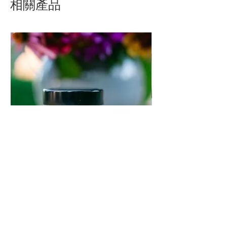
相關產品
Cremehonig mit
Exkursion in die Ho
Zitronenschalenpulver
價格
€60.00
價格
€8.20