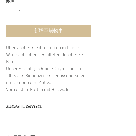
數量
*
新增至購物車
Überraschen sie ihre Lieben mit einer
Weihnachlichen gestalteten Geschenke
Box.
Unser Fruchtiges Ribisel Oxymel und eine
100% aus Bienenwachs gegossene Kerze
im Tannenbaum Motive.
Verpackt im Karton mit Holzwolle.
Auswahl Oxymel:
Bitte wählen sie die Gewünsche Sorte
unserer Oxymele.