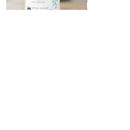
Cremehonig mit
Exkursion in die Ho
Zitronenschalenpulver
價格
€60.00
價格
€8.20
Datenschutzerklärung
AGB
Impressum