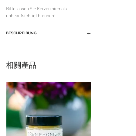
Bitte lassen Sie Kerzen niemals
unbeaufsichtigt brennen!
Beschreibung
Unsere hier angebotenen Bienenwachs
Produkte werden alle handgefertigt und
bestehen aus 100% Bienenwachs,
相關產品
hierdurch kann die Wachsfarbe leicht
variiren.
Die Teelichter werden in 19 mm hohe
Aluschälchen gegossen und brennen ca. 4
Std.
Aluhülle 57x21mm