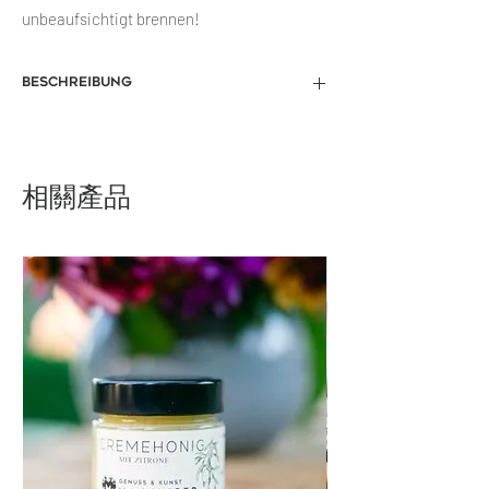
unbeaufsichtigt brennen!
Beschreibung
Unsere hier angebotenen Bienenwachs
Produkte werden alle handgefertigt und
bestehen aus 100% Bienenwachs,
相關產品
hierdurch kann die Wachsfarbe leicht
variiren.
Höhe ca 14cm / 6 cm Durchmesser