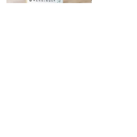
Cremehonig mit
Exkursion in die Ho
Zitronenschalenpulver
價格
€60.00
價格
€8.20
Datenschutzerklärung
AGB
Impressum