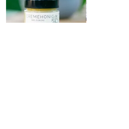
Cremehonig mit
Exkursion in die Ho
Zitronenschalenpulver
價格
€60.00
價格
€8.20
Datenschutzerklärung
AGB